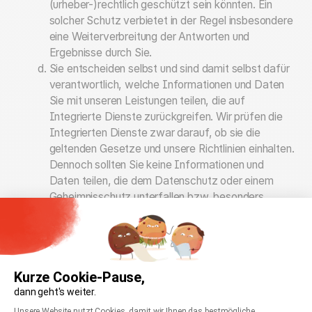
(urheber-)rechtlich geschützt sein könnten. Ein
solcher Schutz verbietet in der Regel insbesondere
eine Weiterverbreitung der Antworten und
Ergebnisse durch Sie.
Sie entscheiden selbst und sind damit selbst dafür
verantwortlich, welche Informationen und Daten
Sie mit unseren Leistungen teilen, die auf
Integrierte Dienste zurückgreifen. Wir prüfen die
Integrierten Dienste zwar darauf, ob sie die
geltenden Gesetze und unsere Richtlinien einhalten.
Dennoch sollten Sie keine Informationen und
Daten teilen, die dem Datenschutz oder einem
Geheimnisschutz unterfallen bzw. besonders
sensible Informationen über Sie Ihre
Mitarbeitenden, Kunden, Dritte etc. darstellen.
Wir übernehmen keine Verantwortung für aus der
Nutzung der Leistungen, die auf Integrierte Dienste
Kurze Cookie-Pause,
zurückgreifen, resultierende Antworten und
Ergebnisse bzw. Handlungen oder Unterlassungen
dann geht's weiter.
Einwilligungsmanagementplattform: Passen Sie
Ihrerseits. Das bedeutet, wir haften nicht für die
Unsere Website nutzt Cookies, damit wir Ihnen das bestmögliche