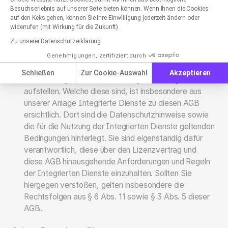
Axeptio consent
Richtigkeit Antworten und Ergebnisse der Integrierten
Besuchserlebnis auf unserer Seite bieten können. Wenn Ihnen die Cookies
auf den Keks gehen, können Sie Ihre Einwilligung jederzeit ändern oder
Dienste oder für die Handlungen und Unterlassungen,
widerrufen (mit Wirkung für die Zukunft).
die für Sie hieraus resultieren. Im Übrigen haften wir
Zu unserer Datenschutzerklärung
gem. den unten kommunizierten Haftungsregelungen.
Für die Nutzung einzelner Integrierter Dienste können
Genehmigungen, zertifiziert durch
die Anbieter dieser über den Lizenzvertrag und diese
Schließen
Zur Cookie-Auswahl
Akzeptieren
AGB hinausgehende Anforderungen und Regeln
aufstellen. Welche diese sind, ist insbesondere aus
unserer
Anlage Integrierte Dienste
zu diesen AGB
ersichtlich. Dort sind die Datenschutzhinweise sowie
die für die Nutzung der Integrierten Dienste geltenden
Bedingungen hinterlegt. Sie sind eigenständig dafür
verantwortlich, diese über den Lizenzvertrag und
diese AGB hinausgehende Anforderungen und Regeln
der Integrierten Dienste einzuhalten. Sollten Sie
hiergegen verstoßen, gelten insbesondere die
Rechtsfolgen aus § 6 Abs. 11 sowie § 3 Abs. 5 dieser
AGB.