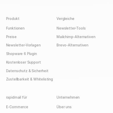
können Sie die Öffnungsrate Ihres Newsletters
hierzu auch einen Blick in die Newsletter-Statistik und
steigern.
leiten Sie u. a. aus der Klickmap die richtigen
Optimierungsmaßnahmen ab.
Produkt
Vergleiche
Funktionen
Newsletter-Tools
Preise
Mailchimp-Alternativen
Newsletter-Vorlagen
Brevo-Alternativen
Shopware 6 Plugin
Kostenloser Support
Datenschutz & Sicherheit
Zustellbarkeit & Whitelisting
rapidmail für
Unternehmen
E-Commerce
Über uns