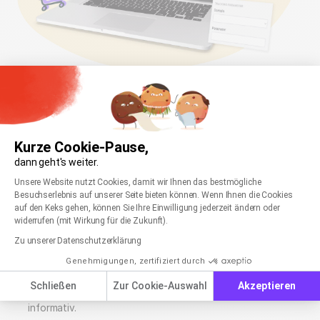
Newsletter-Tracking
mit Google Analytics
Kurze Cookie-Pause,
Um Ihre Newsletter-Performance auch in Google
dann geht's weiter.
Analytics zu tracken, können Sie UTM-Parameter für alle
Einwilligungsmanagementplattform: Passen Sie
Axeptio consent
Unsere Website nutzt Cookies, damit wir Ihnen das bestmögliche
Newsletter-Links hinterlegen. Finden Sie darüber z. B.
Besuchserlebnis auf unserer Seite bieten können. Wenn Ihnen die Cookies
heraus, wie viele Conversions Ihr Newsletter erzielt hat.
auf den Keks gehen, können Sie Ihre Einwilligung jederzeit ändern oder
widerrufen (mit Wirkung für die Zukunft).
Zu unserer Datenschutzerklärung
Eva
auf OMR Reviews
Genehmigungen, zertifiziert durch
Unkompliziert und professionell
Schließen
Zur Cookie-Auswahl
Akzeptieren
Die Statistiken zu den einzelnen Newslettern sind sehr
informativ.