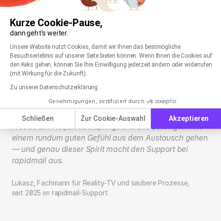
Unsere rapidmail
Kurze Cookie-Pause,
Support-Enthusiasten
dann geht's weiter.
Einwilligungsmanagementplattform: Passen Sie
Axeptio consent
Unsere Website nutzt Cookies, damit wir Ihnen das bestmögliche
Besuchserlebnis auf unserer Seite bieten können. Wenn Ihnen die Cookies auf
den Keks gehen, können Sie Ihre Einwilligung jederzeit ändern oder widerrufen
(mit Wirkung für die Zukunft).
Zu unserer Datenschutzerklärung
Genehmigungen, zertifiziert durch
Perfekter Support heißt für mich, dass ich nicht nur mit
meinem Know-how überzeuge, sondern auch meine
Schließen
Zur Cookie-Auswahl
Akzeptieren
Freude am Helfen überspringt und alle Beteiligten mit
einem rundum guten Gefühl aus dem Austausch gehen
— und genau dieser Spirit macht den Support bei
rapidmail aus.
Lukasz, Fachmann für Reality-TV und saubere Prozesse,
seit 2025 im rapidmail-Support