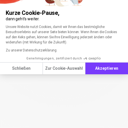
Kurze Cookie-Pause,
dann geht's weiter.
Einwilligungsmanagementplattform: Passen Sie
Axeptio consent
Unsere Website nutzt Cookies, damit wir Ihnen das bestmögliche
Besuchserlebnis auf unserer Seite bieten können. Wenn Ihnen die Cookies
auf den Keks gehen, können Sie Ihre Einwilligung jederzeit ändern oder
widerrufen (mit Wirkung für die Zukunft).
Zu unserer Datenschutzerklärung
Genehmigungen, zertifiziert durch
Schließen
Zur Cookie-Auswahl
Akzeptieren