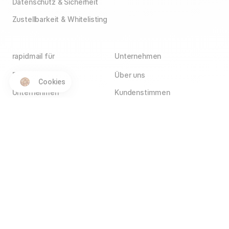
Datenschutz & Sicherheit
Zustellbarkeit & Whitelisting
rapidmail für
Unternehmen
E-Commerce
Über uns
Cookies
Unternehmen
Kundenstimmen
Agenturen
Blog
Vereine
Jobs
Wir stellen ein!
Selbstständige
Kontakt
Hotels
Service Partner
Affiliate Partner