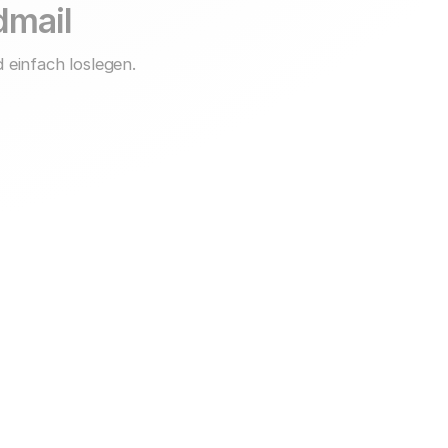
idmail
 einfach loslegen.
Support