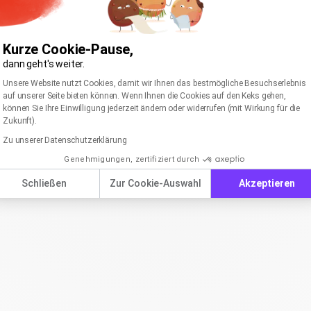
Kurze Cookie-Pause,
dann geht's weiter.
Einwilligungsmanagementplattform: Passen Sie I
Axeptio consent
Unsere Website nutzt Cookies, damit wir Ihnen das bestmögliche Besuchserlebnis
auf unserer Seite bieten können. Wenn Ihnen die Cookies auf den Keks gehen,
können Sie Ihre Einwilligung jederzeit ändern oder widerrufen (mit Wirkung für die
Zukunft).
Zu unserer Datenschutzerklärung
Genehmigungen, zertifiziert durch
Schließen
Zur Cookie-Auswahl
Akzeptieren