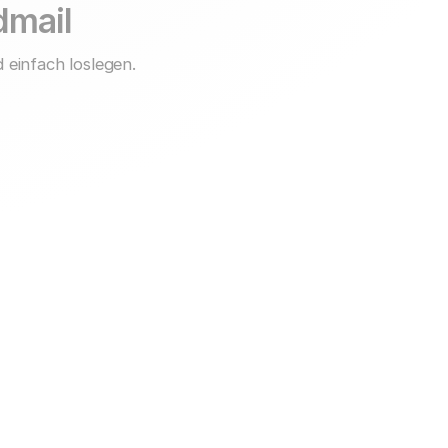
idmail
 einfach loslegen.
Support