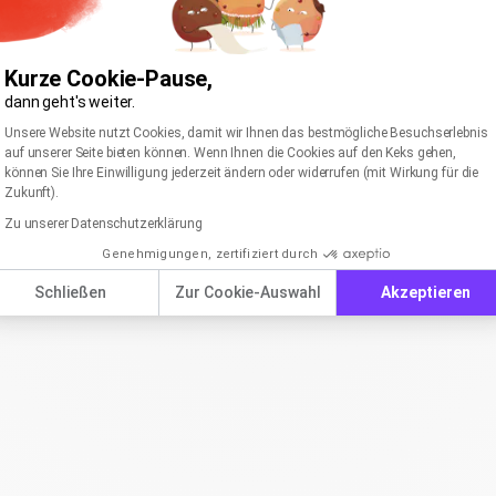
Kurze Cookie-Pause,
dann geht's weiter.
Einwilligungsmanagementplattform: Passen Sie I
Axeptio consent
Unsere Website nutzt Cookies, damit wir Ihnen das bestmögliche Besuchserlebnis
auf unserer Seite bieten können. Wenn Ihnen die Cookies auf den Keks gehen,
können Sie Ihre Einwilligung jederzeit ändern oder widerrufen (mit Wirkung für die
Zukunft).
Zu unserer Datenschutzerklärung
Genehmigungen, zertifiziert durch
Schließen
Zur Cookie-Auswahl
Akzeptieren