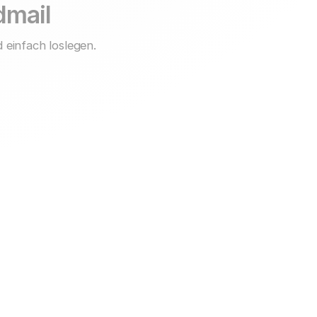
idmail
 einfach loslegen.
Support