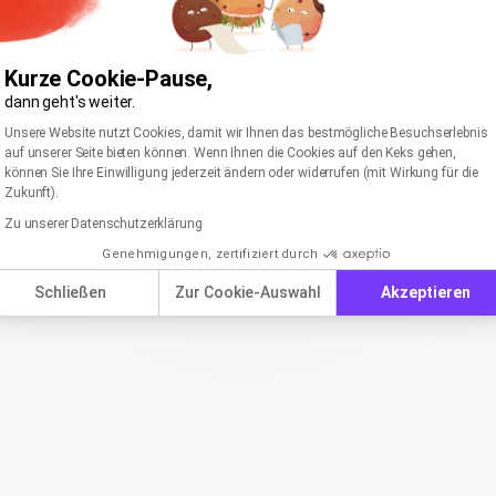
Kurze Cookie-Pause,
dann geht's weiter.
Einwilligungsmanagementplattform: Passen Sie I
Axeptio consent
Unsere Website nutzt Cookies, damit wir Ihnen das bestmögliche Besuchserlebnis
auf unserer Seite bieten können. Wenn Ihnen die Cookies auf den Keks gehen,
können Sie Ihre Einwilligung jederzeit ändern oder widerrufen (mit Wirkung für die
Zukunft).
Zu unserer Datenschutzerklärung
Genehmigungen, zertifiziert durch
Schließen
Zur Cookie-Auswahl
Akzeptieren