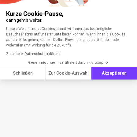
Kurze Cookie-Pause,
dann geht's weiter.
Einwilligungsmanagementplattform: Passen Sie
Axeptio consent
Unsere Website nutzt Cookies, damit wir Ihnen das bestmögliche
Besuchserlebnis auf unserer Seite bieten können. Wenn Ihnen die Cookies
auf den Keks gehen, können Sie Ihre Einwilligung jederzeit ändern oder
widerrufen (mit Wirkung für die Zukunft).
Zu unserer Datenschutzerklärung
Genehmigungen, zertifiziert durch
Schließen
Zur Cookie-Auswahl
Akzeptieren