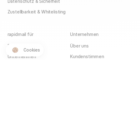
Datenschutz & Sicherheit
Zustellbarkeit & Whitelisting
rapidmail für
Unternehmen
E-Commerce
Über uns
Cookies
Unternehmen
Kundenstimmen
Agenturen
Blog
Vereine
Jobs
Wir stellen ein!
Selbstständige
Kontakt
Hotels
Service Partner
Affiliate Partner