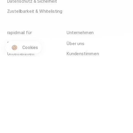
Datenschutz & Sicherheit
Zustellbarkeit & Whitelisting
rapidmail für
Unternehmen
E-Commerce
Über uns
Cookies
Unternehmen
Kundenstimmen
Agenturen
Blog
Vereine
Jobs
Wir stellen ein!
Selbstständige
Kontakt
Hotels
Service Partner
Affiliate Partner