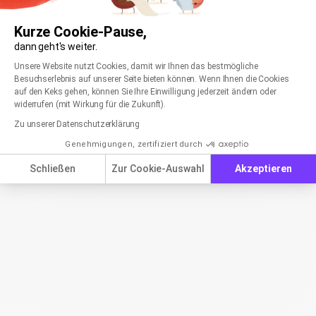
Kurze Cookie-Pause,
dann geht's weiter.
Einwilligungsmanagementplattform: Passen Sie
Axeptio consent
Unsere Website nutzt Cookies, damit wir Ihnen das bestmögliche
Besuchserlebnis auf unserer Seite bieten können. Wenn Ihnen die Cookies
auf den Keks gehen, können Sie Ihre Einwilligung jederzeit ändern oder
widerrufen (mit Wirkung für die Zukunft).
Zu unserer Datenschutzerklärung
Genehmigungen, zertifiziert durch
Schließen
Zur Cookie-Auswahl
Akzeptieren