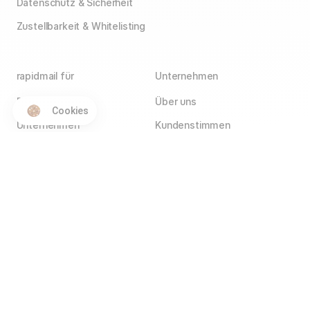
Datenschutz & Sicherheit
Zustellbarkeit & Whitelisting
rapidmail für
Unternehmen
E-Commerce
Über uns
Cookies
Unternehmen
Kundenstimmen
Agenturen
Blog
Vereine
Jobs
Wir stellen ein!
Selbstständige
Kontakt
Hotels
Service Partner
Affiliate Partner