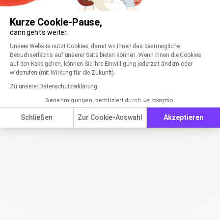
Kurze Cookie-Pause,
dann geht's weiter.
Einwilligungsmanagementplattform: Passen Sie
Axeptio consent
Unsere Website nutzt Cookies, damit wir Ihnen das bestmögliche
Besuchserlebnis auf unserer Seite bieten können. Wenn Ihnen die Cookies
auf den Keks gehen, können Sie Ihre Einwilligung jederzeit ändern oder
widerrufen (mit Wirkung für die Zukunft).
Zu unserer Datenschutzerklärung
Genehmigungen, zertifiziert durch
Schließen
Zur Cookie-Auswahl
Akzeptieren