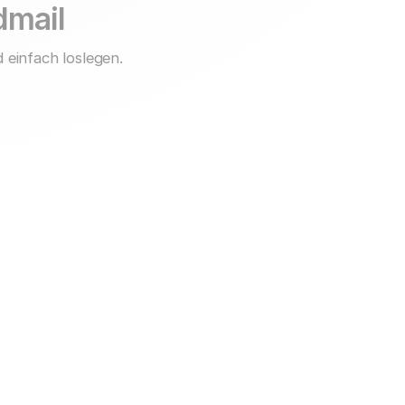
idmail
 einfach loslegen.
Support