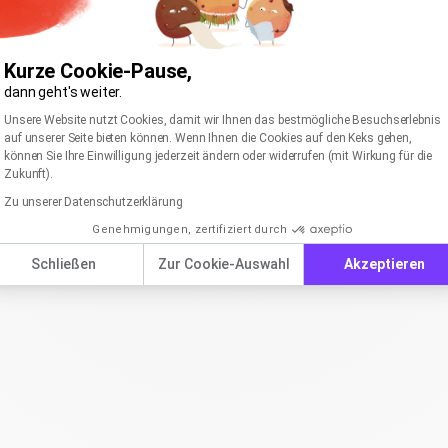
Kurze Cookie-Pause,
dann geht's weiter.
Einwilligungsmanagementplattform: Passen Sie I
Axeptio consent
Unsere Website nutzt Cookies, damit wir Ihnen das bestmögliche Besuchserlebnis
auf unserer Seite bieten können. Wenn Ihnen die Cookies auf den Keks gehen,
können Sie Ihre Einwilligung jederzeit ändern oder widerrufen (mit Wirkung für die
Zukunft).
Zu unserer Datenschutzerklärung
Genehmigungen, zertifiziert durch
Schließen
Zur Cookie-Auswahl
Akzeptieren