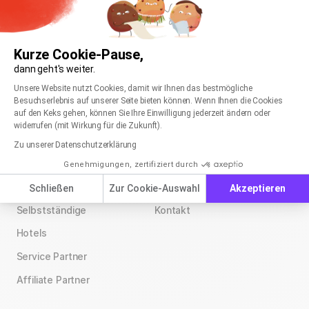
Datenschutz & Sicherheit
Zustellbarkeit & Whitelisting
Kurze Cookie-Pause,
dann geht's weiter.
Einwilligungsmanagementplattform: Passen Sie
Axeptio consent
Unsere Website nutzt Cookies, damit wir Ihnen das bestmögliche
rapidmail für
Unternehmen
Besuchserlebnis auf unserer Seite bieten können. Wenn Ihnen die Cookies
auf den Keks gehen, können Sie Ihre Einwilligung jederzeit ändern oder
E-Commerce
Über uns
widerrufen (mit Wirkung für die Zukunft).
Unternehmen
Kundenstimmen
Zu unserer Datenschutzerklärung
Agenturen
Blog
Genehmigungen, zertifiziert durch
Vereine
Jobs
Wir stellen ein!
Schließen
Zur Cookie-Auswahl
Akzeptieren
Selbstständige
Kontakt
Hotels
Service Partner
Affiliate Partner