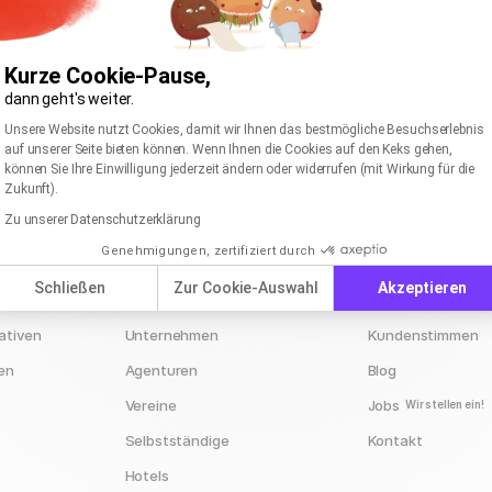
Kurze Cookie-Pause,
dann geht's weiter.
Einwilligungsmanagementplattform: Passen Sie I
Axeptio consent
Unsere Website nutzt Cookies, damit wir Ihnen das bestmögliche Besuchserlebnis
auf unserer Seite bieten können. Wenn Ihnen die Cookies auf den Keks gehen,
können Sie Ihre Einwilligung jederzeit ändern oder widerrufen (mit Wirkung für die
Zukunft).
Zu unserer Datenschutzerklärung
rapidmail für
Unternehmen
Genehmigungen, zertifiziert durch
Schließen
Zur Cookie-Auswahl
Akzeptieren
E-Commerce
Über uns
ativen
Unternehmen
Kundenstimmen
en
Agenturen
Blog
Vereine
Jobs
Wir stellen ein!
Selbstständige
Kontakt
Hotels