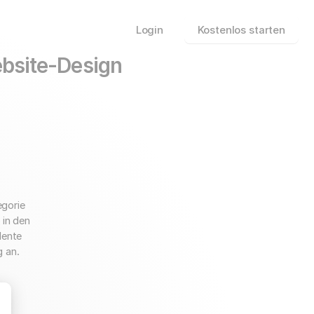
Login
Kostenlos starten
ebsite-Design
egorie
 in den
lente
 an.