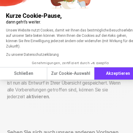
💡 Gut zu wissen:
Wenn Sie ein vorhandenes
Mailing in Ihre Automation einfügen und es dort
Kurze Cookie-Pause,
nachträglich bearbeiten, wirkt sich das
nicht
dann geht's weiter.
Einwilligungsmanagementplattform: Passen Sie
auf das ursprüngliche Mailing aus. Die
Axeptio consent
Unsere Website nutzt Cookies, damit wir Ihnen das bestmögliche Besuchserlebn
Anpassungen werden lediglich in der
auf unserer Seite bieten können. Wenn Ihnen die Cookies auf den Keks gehen,
Automation selbst übernommen.
können Sie Ihre Einwilligung jederzeit ändern oder widerrufen (mit Wirkung für di
Zukunft).
Zu unserer Datenschutzerklärung
Genehmigungen, zertifiziert durch
Sie können nun weitere Anpassungen vornehmen oder die
Schließen
Zur Cookie-Auswahl
Akzeptieren
Bearbeitung mit
Speichern
abschließen. Ihre Automation
ist nun als Entwurf in Ihrer Übersicht gespeichert. Wenn
alle Vorbereitungen getroffen sind, können Sie sie
jederzeit
aktivieren
.
Sehen Sie sich auch unsere anderen Vorlagen