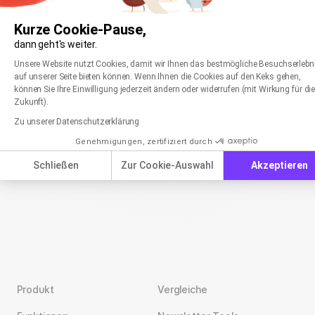
Bedarf können Sie einen Link zur Statistik mit anderen
Kennzahlen eines Mailings exportieren
Kurze Cookie-Pause,
teilen.
In der Statistik zu Ihrem Mailing finden Sie
dann geht's weiter.
verschiedene Kennzahlen, z. B. Öffnungen, Klicks,
Einwilligungsmanagementplattform: Passen Sie
Axeptio consent
Unsere Website nutzt Cookies, damit wir Ihnen das bestmögliche Besuchserlebn
Bounces und mehr. Möchten Sie eine Übersicht einer
auf unserer Seite bieten können. Wenn Ihnen die Cookies auf den Keks gehen,
oder mehrerer Kennzahlen exportieren, geht das wie
Warum tauchen kryptische E-Mail-Adressen in
können Sie Ihre Einwilligung jederzeit ändern oder widerrufen (mit Wirkung für di
folgt.
der Empfängerstatistik auf?
Zukunft).
Wenn Sie eine kryptische, Ihnen unbekannte E-Mail-
Zu unserer Datenschutzerklärung
Adresse in Ihrer Newsletter-Statistik entdecken, kann
Genehmigungen, zertifiziert durch
das den Hintergrund haben, dass Sie die ursprüngliche
E-Mail-Adresse gelöscht haben.
Schließen
Zur Cookie-Auswahl
Akzeptieren
Produkt
Vergleiche