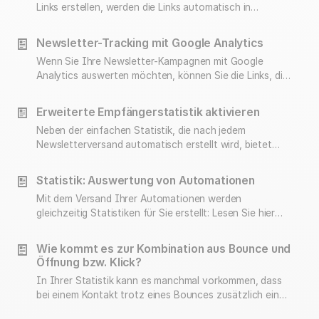
Links erstellen, werden die Links automatisch in
Tracking-Links umgewandelt. Damit haben Sie dann die
Möglichkeit, in der Newsletter-Statistik zu prüfen, ob,
Newsletter-Tracking mit Google Analytics
wie oft, und von welchen Empfängern diese Links
Wenn Sie Ihre Newsletter-Kampagnen mit Google
geklickt wurden.
Analytics auswerten möchten, können Sie die Links, die
Sie verwenden, mit den entsprechenden Tracking-
Parametern erweitern.
Erweiterte Empfängerstatistik aktivieren
Neben der einfachen Statistik, die nach jedem
Newsletterversand automatisch erstellt wird, bietet
rapidmail außerdem die erweiterte Empfängerstatistik
an. Diese können Sie kostenlos im Statistiken-Bereich
Statistik: Auswertung von Automationen
aktivieren.
Mit dem Versand Ihrer Automationen werden
gleichzeitig Statistiken für Sie erstellt: Lesen Sie hier
alles zum Nutzen, der Ansicht und den Kennzahlen.
Wie kommt es zur Kombination aus Bounce und
Öffnung bzw. Klick?
In Ihrer Statistik kann es manchmal vorkommen, dass
bei einem Kontakt trotz eines Bounces zusätzlich ein
Klick gemessen wurde. Wie das zustande kommt,