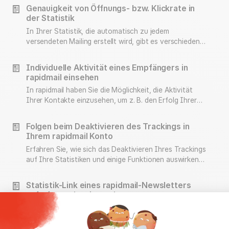
erfahren Sie hier.
Genauigkeit von Öffnungs- bzw. Klickrate in
der Statistik
In Ihrer Statistik, die automatisch zu jedem
versendeten Mailing erstellt wird, gibt es verschiedene
Kennzahlen zu entdecken. Darunter finden Sie z. B. die
Öffnungs- und die Klickrate.
Individuelle Aktivität eines Empfängers in
rapidmail einsehen
In rapidmail haben Sie die Möglichkeit, die Aktivität
Ihrer Kontakte einzusehen, um z. B. den Erfolg Ihrer
Newsletter besser auszuwerten und das Verhalten
Ihrer Kontakte besser zu verstehen.
Folgen beim Deaktivieren des Trackings in
Ihrem rapidmail Konto
Erfahren Sie, wie sich das Deaktivieren Ihres Trackings
auf Ihre Statistiken und einige Funktionen auswirken
kann.
Statistik-Link eines rapidmail-Newsletters
aufrufen und weitergeben
Nach jedem Versand erstellt rapidmail eine
automatische Auswertung zu Ihrem versendeten
Mailing, die alle wichtigen Kennzahlen enthält. Bei