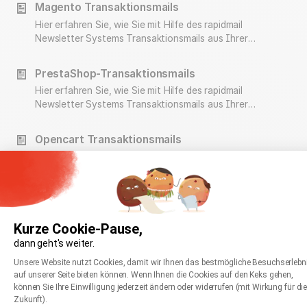
Magento Transaktionsmails
Hier erfahren Sie, wie Sie mit Hilfe des rapidmail
Newsletter Systems Transaktionsmails aus Ihrer
Magento Installation versenden können.
PrestaShop-Transaktionsmails
Hier erfahren Sie, wie Sie mit Hilfe des rapidmail
Newsletter Systems Transaktionsmails aus Ihrer
PretaShop Installation versenden können.
Opencart Transaktionsmails
Hier erfahren Sie, wie Sie mit Hilfe des rapidmail
Newsletter Systems Transaktionsmails aus Ihrer
Opencart Installation versenden können.
Joomla Transaktionsmails
Hier erfahren Sie, wie Sie mit Hilfe des rapidmail
Kurze Cookie-Pause,
Newsletter Systems Transaktionsmails aus Ihrer
dann geht's weiter.
Joomla Installation versenden können.
Einwilligungsmanagementplattform: Passen Sie
Axeptio consent
Unsere Website nutzt Cookies, damit wir Ihnen das bestmögliche Besuchserlebn
auf unserer Seite bieten können. Wenn Ihnen die Cookies auf den Keks gehen,
können Sie Ihre Einwilligung jederzeit ändern oder widerrufen (mit Wirkung für di
Zukunft).