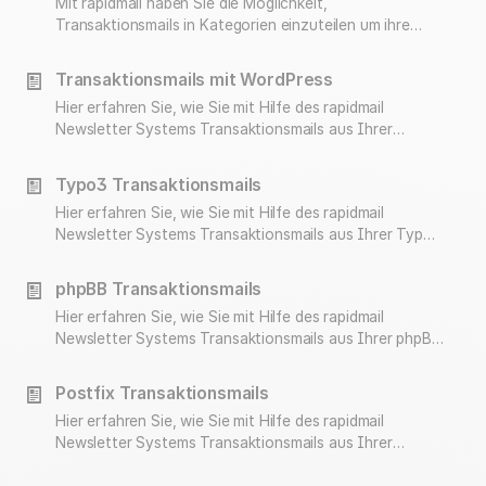
Mit rapidmail haben Sie die Möglichkeit,
Transaktionsmails in Kategorien einzuteilen um ihre
Statistiken aussagekräftiger zu machen. Die
Transaktionsmails-Kategorien können beim Einliefern
Transaktionsmails mit WordPress
der Transaktionsmails auf verschiedene Weise
Hier erfahren Sie, wie Sie mit Hilfe des rapidmail
vergeben werden.
Newsletter Systems Transaktionsmails aus Ihrer
Wordpress Installation versenden können.
Typo3 Transaktionsmails
Hier erfahren Sie, wie Sie mit Hilfe des rapidmail
Newsletter Systems Transaktionsmails aus Ihrer Typo
Installation versenden können.
phpBB Transaktionsmails
Hier erfahren Sie, wie Sie mit Hilfe des rapidmail
Newsletter Systems Transaktionsmails aus Ihrer phpBB
Installation versenden können.
Postfix Transaktionsmails
Hier erfahren Sie, wie Sie mit Hilfe des rapidmail
Newsletter Systems Transaktionsmails aus Ihrer
Postfix Installation versenden können.