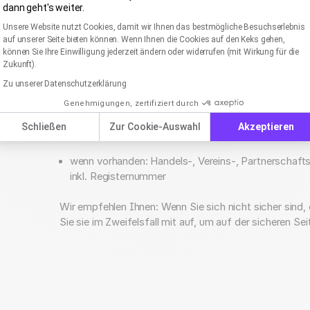
Es gibt gewisse Mindestanforderungen an die Angaben,
dann geht's weiter.
Einwilligungsmanagementplattform: Passen Sie I
Axeptio consent
Unsere Website nutzt Cookies, damit wir Ihnen das bestmögliche Besuchserlebnis
Name
(Personenname des Vertretungsberechtigten
auf unserer Seite bieten können. Wenn Ihnen die Cookies auf den Keks gehen,
können Sie Ihre Einwilligung jederzeit ändern oder widerrufen (mit Wirkung für die
wenn vorhanden:
Rechtsform
(z. B. GmbH, AG)
Zukunft).
Anschrift
(Straße, Hausnummer, PLZ, Ort)
Zu unserer Datenschutzerklärung
Genehmigungen, zertifiziert durch
Kontaktinformation
(i. d. R. eine E-Mail-Adress
Schließen
Zur Cookie-Auswahl
Akzeptieren
wenn vorhanden: Umsatzsteuer- oder Wirtschaftss
wenn vorhanden: Handels-, Vereins-, Partnerschaft
inkl. Registernummer
Wir empfehlen Ihnen: Wenn Sie sich nicht sicher sind
Sie sie im Zweifelsfall mit auf, um auf der sicheren Sei