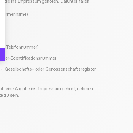
 die ins Impressum gehören. Darunter fallen:
hre Optionen an
, Firmenname)
e und Telefonnummer)
teuer-Identifikationsnummer
s-, Gesellschafts- oder Genossenschaftsregister
, ob eine Angabe ins Impressum gehört, nehmen
te zu sein.