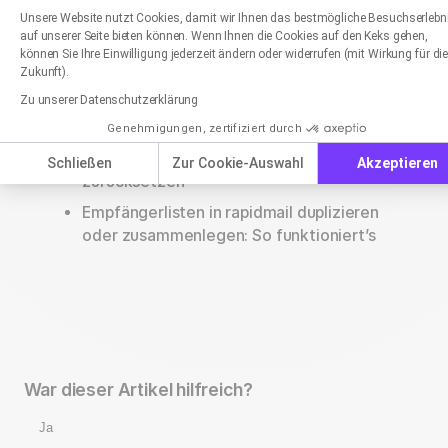
Einwilligungsmanagementplattform: Passen Sie
Axeptio consent
Unsere Website nutzt Cookies, damit wir Ihnen das bestmögliche Besuchserlebn
auf unserer Seite bieten können. Wenn Ihnen die Cookies auf den Keks gehen,
Empfängerliste aus rapidmail exportieren
können Sie Ihre Einwilligung jederzeit ändern oder widerrufen (mit Wirkung für di
bzw. downloaden: So funktioniert’s
Zukunft).
Zu unserer Datenschutzerklärung
Anordnung und Anzeige der Kontakte in
Ihrer Empfängerliste anpassen
Genehmigungen, zertifiziert durch
Passwort Ihres rapidmail Kontos
Schließen
Zur Cookie-Auswahl
Akzeptieren
zurücksetzen
Empfängerlisten in rapidmail duplizieren
oder zusammenlegen: So funktioniert’s
War dieser Artikel hilfreich?
Ja