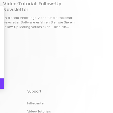
Video-Tutorial: Follow-Up
Newsletter
In diesem Anleitungs-Video für die rapidmail
Newsletter Software erfahren Sie, wie Sie ein
Follow-Up Mailing verschicken – also ein
Mailing, welches basierend auf der Aktivität
der Empfänger in einem zuvor versendeten
Mailing versendet wird. In diesem Video-
hre Optionen an
Tutorial zeigen wir die Vorgehensweise zur
Erstellung und zum Versand eines Follow-Up
Newsletter.
Support
Hilfecenter
Video-Tutorials