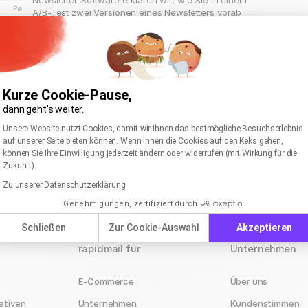
A/B-Test zwei Versionen eines Newsletters vorab
an eine Testgruppe innerhalb der Empfängerliste
versenden können. Beim A/B-Test werden zwei
variierende (in Betreff und auf Wunsch auch in den
Absenderdaten) Versionen vorab an eine
Testgruppe innerhalb der Empfängerliste versendet.
Anhand der Statistik wird …
Kurze Cookie-Pause,
dann geht's weiter.
Einwilligungsmanagementplattform: Passen Sie I
Axeptio consent
Unsere Website nutzt Cookies, damit wir Ihnen das bestmögliche Besuchserlebnis
auf unserer Seite bieten können. Wenn Ihnen die Cookies auf den Keks gehen,
können Sie Ihre Einwilligung jederzeit ändern oder widerrufen (mit Wirkung für die
Zukunft).
Zu unserer Datenschutzerklärung
Genehmigungen, zertifiziert durch
Schließen
Zur Cookie-Auswahl
Akzeptieren
rapidmail für
Unternehmen
E-Commerce
Über uns
ativen
Unternehmen
Kundenstimmen