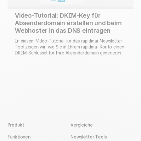
Video-Tutorial: DKIM-Key für
Absenderdomain erstellen und beim
Webhoster in das DNS eintragen
In diesem Video-Tutorial für das rapidmail Newsletter-
Tool zeigen wir, wie Sie in Ihrem rapidmail Konto einen
DKIM-Schlüssel für Ihre Absenderdomain generieren
und diesen anschließend bei Ihrem Webhoster (in
unserem Beispiel: Ionos) in das DNS (Domain Name
System) eintragen können. Das Validierungsverfahren
DKIM (DomainKeys Identified Mail) wird im Newsletter-
Marketing eingesetzt, um eine maximale Sicherheit in
der …
Produkt
Vergleiche
Funktionen
Newsletter-Tools