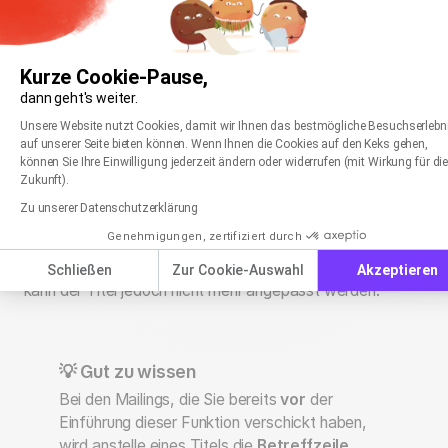
Kurze Cookie-Pause,
dann geht's weiter.
Einwilligungsmanagementplattform: Passen Sie
Axeptio consent
Unsere Website nutzt Cookies, damit wir Ihnen das bestmögliche Besuchserlebn
auf unserer Seite bieten können. Wenn Ihnen die Cookies auf den Keks gehen,
können Sie Ihre Einwilligung jederzeit ändern oder widerrufen (mit Wirkung für di
Zukunft).
Den Titel können Sie
vor dem Versand jederzeit
Zu unserer Datenschutzerklärung
anpassen. Klicken Sie in der Übersicht einfach auf das
Genehmigungen, zertifiziert durch
entsprechende Mailing, um auf der Übersichtsseite zu
landen. Wenn Sie Ihr Mailing bereits versendet haben,
Schließen
Zur Cookie-Auswahl
Akzeptieren
kann der Titel jedoch nicht mehr angepasst werden.
💡 Gut zu wissen
Bei den Mailings, die Sie bereits
vor
der
Einführung dieser Funktion verschickt haben,
wird anstelle eines Titels die
Betreffzeile