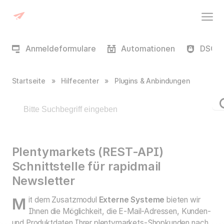
Anmeldeformulare
Automationen
DSGVO
Startseite
»
Hilfecenter
»
Plugins & Anbindungen
Plentymarkets (REST-API)
Schnittstelle für rapidmail
Newsletter
Mit dem Zusatzmodul
Externe Systeme
bieten wir
Ihnen die Möglichkeit, die E-Mail-Adressen, Kunden-
und Produktdaten Ihrer plentymarkets-Shopkunden nach