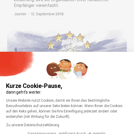
Empfänger vereinfacht.
Jasmin
·
12. September 2018
Empfängerdaten: Recht auf
Kurze Cookie-Pause,
Vergessenwerden
dann geht's weiter.
Einwilligungsmanagementplattform: Passen Sie
Newsletter-Empfänger können die Löschung ihrer
Axeptio consent
Unsere Website nutzt Cookies, damit wir Ihnen das bestmögliche
Besuchserlebnis auf unserer Seite bieten können. Wenn Ihnen die Cookies
Daten aus der Datenbank des Versenders fordern.
auf den Keks gehen, können Sie Ihre Einwilligung jederzeit ändern oder
Welche Daten müssen gelöscht werden?
widerrufen (mit Wirkung für die Zukunft).
Jasmin
·
21. Juni 2018
Zu unserer Datenschutzerklärung
Genehmigungen, zertifiziert durch